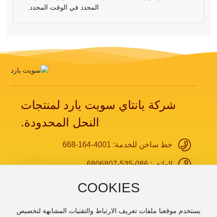
المحدد في الوقت المحدد.
شركة يانتاي سويت يارد لمنتجات
النحل المحدودة.
خط ساخن للخدمة:
4001-164-668
الهاتف:
086-535-6806807
واتساب:
+86 13275355938
COOKIES
البريد الإلكتروني:
honey@sweetyard.cn
يستخدم موقعنا ملفات تعريف الارتباط والتقنيات المشابهة لتخصيص